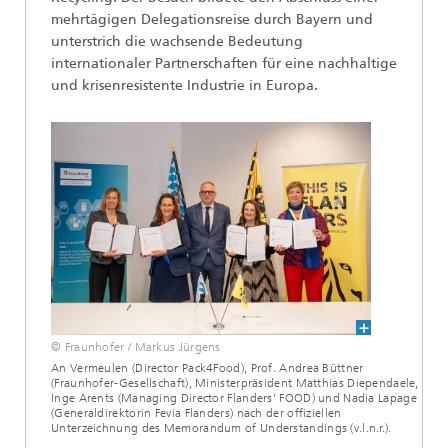
mehrtägigen Delegationsreise durch Bayern und
unterstrich die wachsende Bedeutung
internationaler Partnerschaften für eine nachhaltige
und krisenresistente Industrie in Europa.
© Fraunhofer / Markus Jürgens
An Vermeulen (Director Pack4Food), Prof. Andrea Büttner
(Fraunhofer-Gesellschaft), Ministerpräsident Matthias Diependaele,
Inge Arents (Managing Director Flanders’ FOOD) und Nadia Lapage
(Generaldirektorin Fevia Flanders) nach der offiziellen
Unterzeichnung des Memorandum of Understandings (v.l.n.r.).