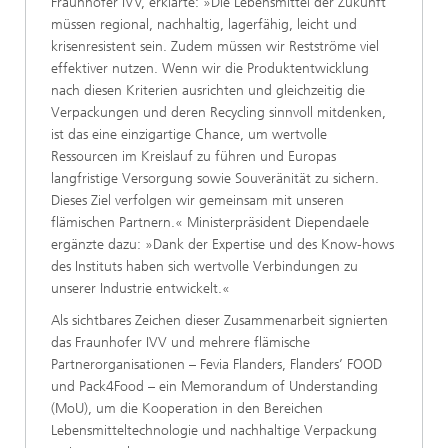
Fraunhofer IVV, erklärte: »Die Lebensmittel der Zukunft
müssen regional, nachhaltig, lagerfähig, leicht und
krisenresistent sein. Zudem müssen wir Restströme viel
effektiver nutzen. Wenn wir die Produktentwicklung
nach diesen Kriterien ausrichten und gleichzeitig die
Verpackungen und deren Recycling sinnvoll mitdenken,
ist das eine einzigartige Chance, um wertvolle
Ressourcen im Kreislauf zu führen und Europas
langfristige Versorgung sowie Souveränität zu sichern.
Dieses Ziel verfolgen wir gemeinsam mit unseren
flämischen Partnern.« Ministerpräsident Diependaele
ergänzte dazu: »Dank der Expertise und des Know-hows
des Instituts haben sich wertvolle Verbindungen zu
unserer Industrie entwickelt.«
Als sichtbares Zeichen dieser Zusammenarbeit signierten
das Fraunhofer IVV und mehrere flämische
Partnerorganisationen – Fevia Flanders, Flanders’ FOOD
und Pack4Food – ein Memorandum of Understanding
(MoU), um die Kooperation in den Bereichen
Lebensmitteltechnologie und nachhaltige Verpackung