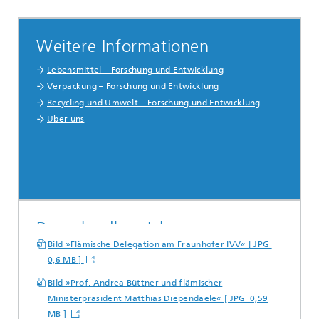
Weitere Informationen
Lebensmittel – Forschung und Entwicklung
Verpackung – Forschung und Entwicklung
Recycling und Umwelt – Forschung und Entwicklung
Über uns
Downloadbereich
Bild »Flämische Delegation am Fraunhofer IVV« [ JPG
0,6 MB ]
Bild »Prof. Andrea Büttner und flämischer
Ministerpräsident Matthias Diependaele« [ JPG 0,59
MB ]