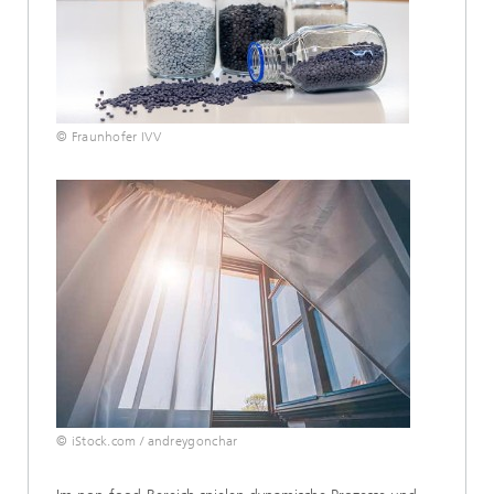
© Fraunhofer IVV
© iStock.com / andreygonchar