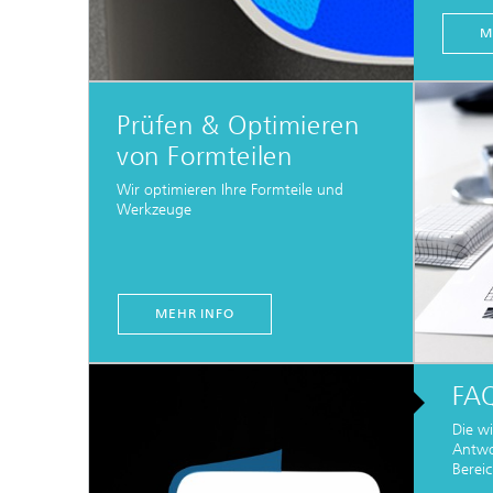
M
Prüfen & Optimieren
von Formteilen
Wir optimieren Ihre Formteile und
Werkzeuge
MEHR INFO
FA
Die w
Antwo
Berei