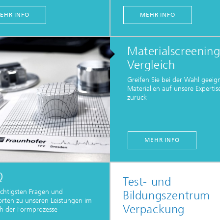
EHR INFO
MEHR INFO
Materialscreenin
Vergleich
Greifen Sie bei der Wahl geeig
Materialien auf unsere Expertis
zurück
MEHR INFO
Q
Test- und
ichtigsten Fragen und
Bildungszentrum
rten zu unseren Leistungen im
Verpackung
ch der Formprozesse