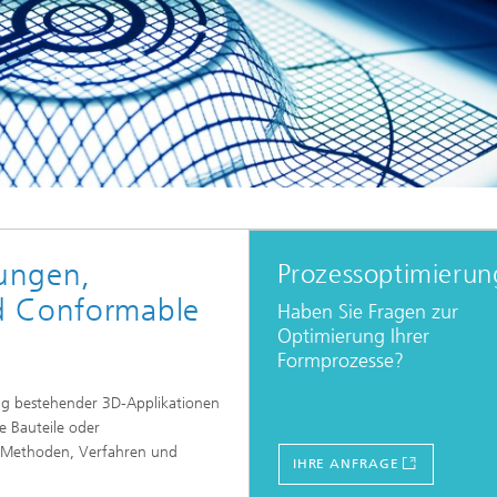
ungen,
Prozessoptimierun
d Conformable
Haben Sie Fragen zur
Optimierung Ihrer
Formprozesse?
ung bestehender 3D-Applikationen
e Bauteile oder
e Methoden, Verfahren und
IHRE ANFRAGE