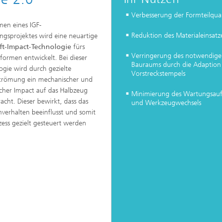
Verbesserung der Formteilqual
en eines IGF-
Reduktion des Materialeinsatz
ngsprojektes wird eine neuartige
ft-Impact-Technologie
fürs
Verringerung des notwendige
ormen entwickelt. Bei dieser
Bauraums durch die Adaption
ogie wird durch gezielte
Vorstreckstempels
strömung ein mechanischer und
cher Impact auf das Halbzeug
Minimierung des Wartungsau
acht. Dieser bewirkt, dass das
und Werkzeugwechsels
erhalten beeinflusst und somit
zess gezielt gesteuert werden