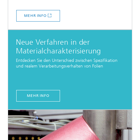
MEHR INFO
Neue Verfahren in der
Materialcharakterisierung
Entdecken Sie den Unterschied zwischen Spezifikation
und realem Verarbeitungsverhalten von Folien
MEHR INFO