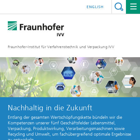
ENGLISH
Fraunhofer-Institut für Verfahrenstechnik und Verpackung IVV
Nachhaltig in die Zukunft
Entlang der gesamten Wertschöpfungskette bündeln wir die
Kompetenzen unserer fünf Geschäftsfelder Lebensmittel,
Verpackung, Produktwirkung, Verarbeitungsmaschinen sowie
Recycling und Umwelt, um fachübergreifend optimale Ergebnisse
zu entwickeln.