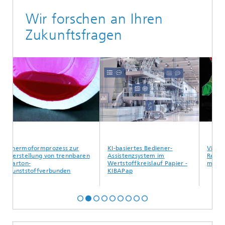
Wir forschen an Ihren
Zukunftsfragen
rmoformprozess zur
KI-basiertes Bediener-
Virtueller
tellung von trennbaren
Assistenzsystem im
Reinigungsass
on-
Wertstoffkreislauf Papier -
manuelle Rei
tstoffverbunden
KIBAPap