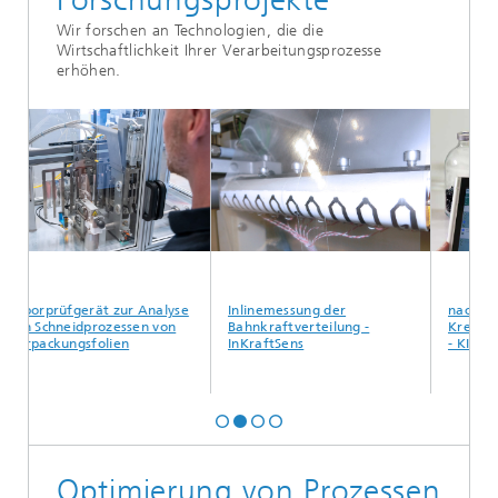
Wir forschen an Technologien, die die
Wirtschaftlichkeit Ihrer Verarbeitungsprozesse
erhöhen.
gerät zur Analyse
Inlinemessung der
nachhaltige
idprozessen von
Bahnkraftverteilung -
Kreislaufwirtschaft
gsfolien
InKraftSens
- KIOptiPack
Optimierung von Prozessen