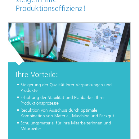
Produktionseffizienz!
Ihre Vorteile:
Steigerung der Qualität Ihrer Verpackungen und
Produkte
Erhöhung der Stabilität und Planbarkeit Ihrer
Produktionsprozesse
Reduktion von Ausschuss durch optimale
Kombination von Material, Maschine und Packgut
Schulungsmaterial für Ihre Mitarbeiterinnen und
Mitarbeiter