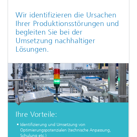
Wir identifizieren die Ursachen
Ihrer Produktionsstörungen und
begleiten Sie bei der
Umsetzung nachhaltiger
Lösungen.
Ihre Vorteile:
Identifizierung und Umsetzung von
Optimierungspotenzialen (technische Anpassung,
Schulung etc.)