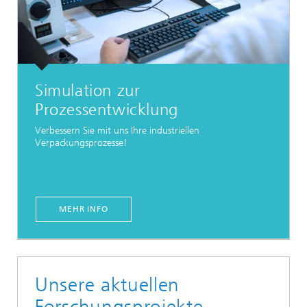
Simulation zur
Prozessentwicklung
Verbessern Sie mit uns Ihre industriellen
Verpackungsprozesse!
MEHR INFO
Unsere aktuellen
Forschungsprojekte