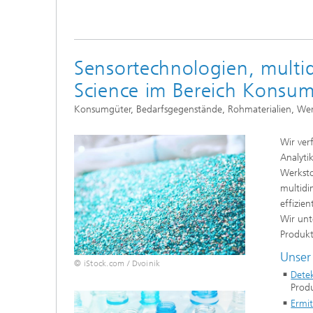
Sensortechnologien, multi
Science im Bereich Konsu
Konsumgüter, Bedarfsgegenstände, Rohmaterialien, Werks
Wir ver
Analyti
Werksto
multidi
effizie
Wir unt
Produkt
Unser
© iStock.com / Dvoinik
Dete
Prod
Ermi