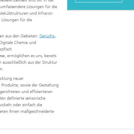
nellem Lernen
sind wir in der
d umfassendere Lösungen für die
ekülstrukturen und Infrarot-
e Lösungen für die
sen aus den Gebieten:
Geruchs-
 Digitale Chemie und
zifisch
eme
, ermöglichen es uns, bereits
usschließlich aus der Struktur
en.
icklung neuer
 Produkte, sowie der Gestaltung
lgerichteten und effizienteren
en definierte sensorische
wickeln oder einfach die
 bieten Ihnen maßgeschneiderte