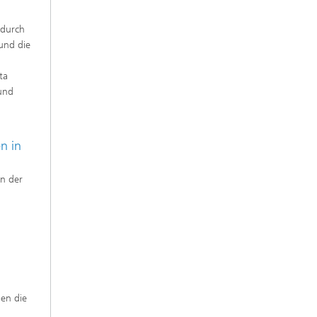
 durch
und die
ta
 und
n in
in der
men die