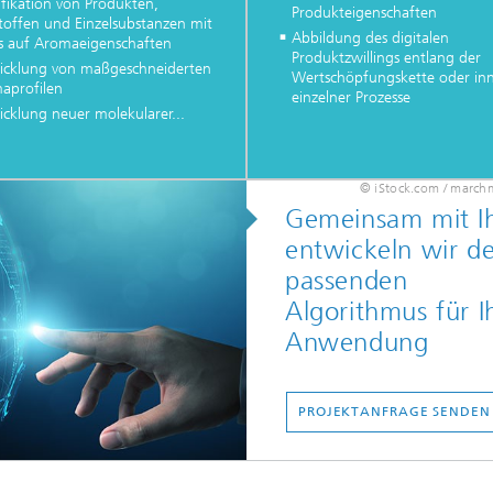
ifikation von Produkten,
Produkteigenschaften
toffen und Einzelsubstanzen mit
Abbildung des digitalen
s auf Aromaeigenschaften
Produktzwillings entlang der
icklung von maßgeschneiderten
Wertschöpfungskette oder in
aprofilen
einzelner Prozesse
icklung neuer molekularer...
© iStock.com / marc
Gemeinsam mit I
entwickeln wir d
passenden
Algorithmus für I
Anwendung
PROJEKTANFRAGE SENDEN