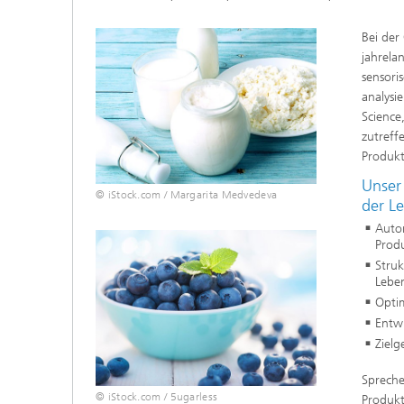
Bei der
jahrela
sensori
analysi
Science
zutreff
Produkt
Unser
© iStock.com / Margarita Medvedeva
der Le
Autom
Prod
Struk
Leben
Opti
Entw
Zielg
Spreche
© iStock.com / 5ugarless
Produkt