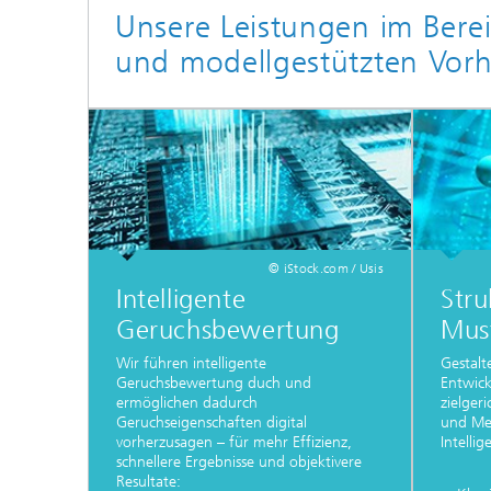
Unsere Leistungen im Bere
und modellgestützten Vor
© iStock.com / Usis
Intelligente
Stru
Geruchsbewertung
Mus
Wir führen intelligente
Gestalt
Geruchsbewertung duch und
Entwick
ermöglichen dadurch
zielger
Geruchseigenschaften digital
und Me
vorherzusagen – für mehr Effizienz,
Intellig
schnellere Ergebnisse und objektivere
Resultate: