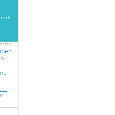
nerhalb
hmeena29
hnen
en
hre