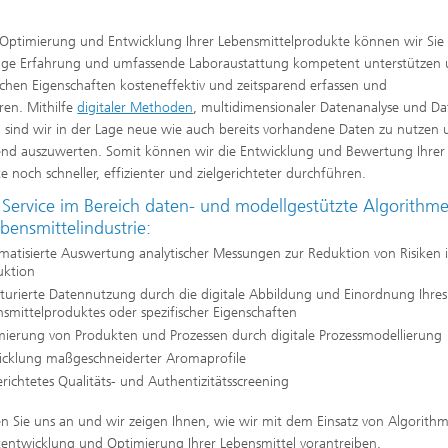
 Optimierung und Entwicklung Ihrer Lebensmittelprodukte können wir Sie
nge Erfahrung und umfassende Laboraustattung kompetent unterstützen 
schen Eigenschaften kosteneffektiv und zeitsparend erfassen und
eren. Mithilfe
digitaler Methoden
, multidimensionaler Datenanalyse und Da
, sind wir in der Lage neue wie auch bereits vorhandene Daten zu nutzen
end auszuwerten. Somit können wir die Entwicklung und Bewertung Ihrer
e noch schneller, effizienter und zielgerichteter durchführen.
 Service im Bereich daten- und modellgestützte Algorithme
bensmittelindustrie:
atisierte Auswertung analytischer Messungen zur Reduktion von Risiken 
uktion
turierte Datennutzung durch die digitale Abbildung und Einordnung Ihres
smittelproduktes oder spezifischer Eigenschaften
mierung von Produkten und Prozessen durch digitale Prozessmodellierung
icklung maßgeschneiderter Aromaprofile
erichtetes Qualitäts- und Authentizitätsscreening
n Sie uns an und wir zeigen Ihnen, wie wir mit dem Einsatz von Algorith
entwicklung und Optimierung Ihrer Lebensmittel vorantreiben.