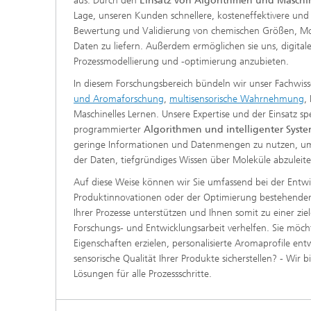
aus. Durch den
Einsatz von Algorithmen und Maschi
Lage, unseren Kunden schnellere, kosteneffektivere un
Bewertung und Validierung von chemischen Größen, Mol
Daten zu liefern. Außerdem ermöglichen sie uns, digital
Prozessmodellierung und -optimierung anzubieten.
In diesem Forschungsbereich
bündeln wir unser Fachwis
und Aromaforschung
,
multisensorische Wahrnehmung
,
Maschinelles Lernen. Unsere Expertise und der Einsatz spe
programmierter
Algorithmen und intelligenter Syst
geringe Informationen und Datenmengen zu nutzen, um a
der Daten, tiefgründiges Wissen über Moleküle abzuleit
Auf diese Weise können wir Sie umfassend bei der Entw
Produktinnovationen oder der Optimierung bestehender
Ihrer Prozesse unterstützen und Ihnen somit zu einer zie
Forschungs- und Entwicklungsarbeit verhelfen. Sie möcht
Eigenschaften erzielen, personalisierte Aromaprofile ent
sensorische Qualität Ihrer Produkte sicherstellen? - Wir
Lösungen für alle Prozessschritte.