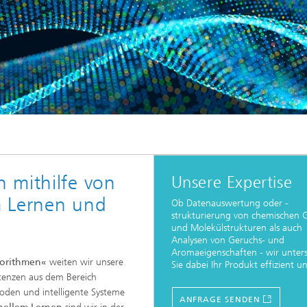
 mithilfe von
Unsere Expertise
m Lernen und
Ob Datenauswertung oder -
strukturierung von chemischen 
und Molekülstrukturen als auch
Analysen von Geruchs- und
Aromaeigenschaften - wir unter
gorithmen«
weiten wir unsere
Sie dabei Ihr Produkt effizient un
tenzen aus dem Bereich
den und intelligente Systeme
ANFRAGE SENDEN