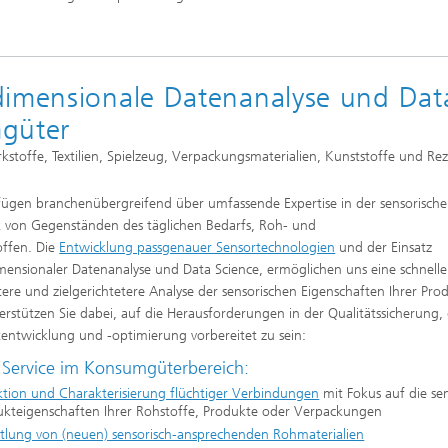
dimensionale Datenanalyse und Dat
mgüter
toffe, Textilien, Spielzeug, Verpackungsmaterialien, Kunststoffe und Rez
fügen branchenübergreifend über umfassende Expertise in der sensorisch
k von Gegenständen des täglichen Bedarfs, Roh- und
ffen. Die
Entwicklung passgenauer Sensortechnologien
und der Einsatz
mensionaler Datenanalyse und Data Science, ermöglichen uns eine schnelle
ntere und zielgerichtetere Analyse der sensorischen Eigenschaften Ihrer Pro
erstützen Sie dabei, auf die Herausforderungen in der Qualitätssicherung,
entwicklung und -optimierung vorbereitet zu sein:
 Service im Konsumgüterbereich:
ktion und Charakterisierung flüchtiger Verbindungen
mit Fokus auf die se
ukteigenschaften Ihrer Rohstoffe, Produkte oder Verpackungen
ttlung von (neuen) sensorisch-ansprechenden Rohmaterialien