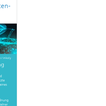
ten-
 / inkoly
ng
nd
tzte
eines
rdnung
zelner