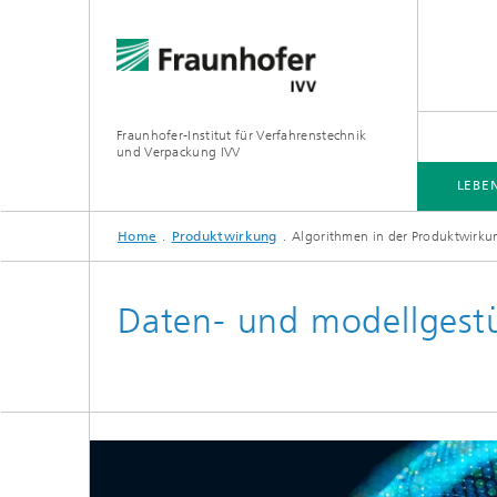
Fraunhofer-Institut für Verfahrenstechnik
und Verpackung IVV
LEBE
Home
Produktwirkung
Algorithmen in der Produktwirku
LEBENSMITTEL
VERPACKUNG
PRODUKTWIRKUNG
VERARBEITUNGSMASCHINEN
Daten- und modellgest