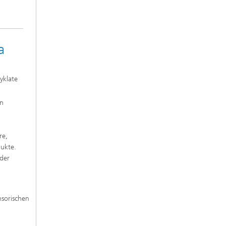
a
yklate
en
re,
dukte.
 der
nsorischen