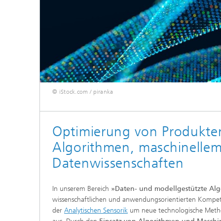
© iStock.com / piranka
Optimierung von Produkten
Algorithmen, maschinelle
Datenwissenschaften
In unserem Bereich
»Daten- und modellgestützte Al
wissenschaftlichen und anwendungsorientierten Kompe
der
Analytischen Sensorik
um neue technologische Metho