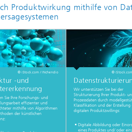
ich Produktwirkung mithilfe von Da
hersagesystemen
© iStock.com / INchendio
© iStock.com
ktur -und
Datenstrukturieru
tererkennung
Wir unterstützen Sie bei der
Strukturierung Ihrer Produkt- u
en Sie Ihre Forschungs- und
Prozessdaten durch modellgestü
lungsarbeit effizienter und
Klassifikation und der Erstellung 
ichteter mithilfe von Algorithmen
digitalen Produktzwillings:
thoden der künstlichen
enz:
Digitale Abbildung oder Eino
eines Produktes und/ oder ein