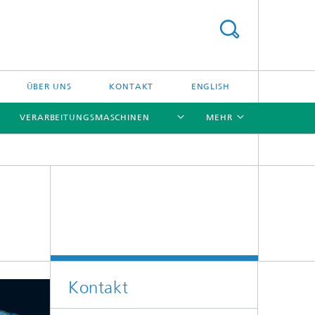
ÜBER UNS
KONTAKT
ENGLISH
VERARBEITUNGSMASCHINEN
MEHR
[X]
[X]
[X]
[X]
Kontakt