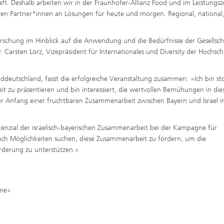
ft. Deshalb arbeiten wir in der Fraunhofer-Allianz Food und im Leistungs
eren Partner*innen an Lösungen für heute und morgen. Regional, national
schung im Hinblick auf die Anwendung und die Bedürfnisse der Gesellsch
. Carsten Lorz, Vizepräsident für Internationales und Diversity der Hochsch
üddeutschland, fasst die erfolgreiche Veranstaltung zusammen: »Ich bin sto
eit zu präsentieren und bin interessiert, die wertvollen Bemühungen in di
r Anfang einer fruchtbaren Zusammenarbeit zwischen Bayern und Israel in
tenzial der israelisch-bayerischen Zusammenarbeit bei der Kampagne für
ach Möglichkeiten suchen, diese Zusammenarbeit zu fördern, um die
rderung zu unterstützen.«
eme«