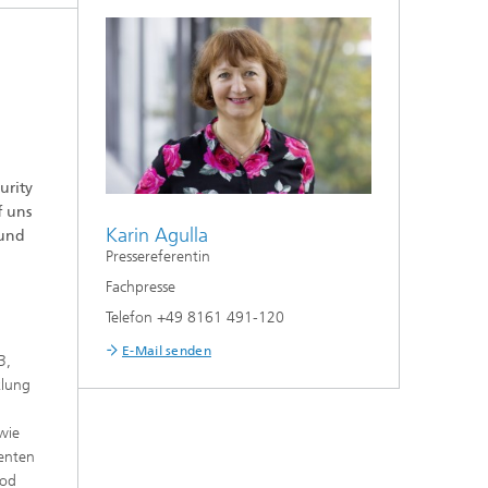
urity
f uns
Karin Agulla
 und
Pressereferentin
Fachpresse
Telefon +49 8161 491-120
E-Mail senden
3,
klung
wie
genten
ood