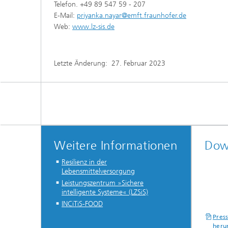
Telefon. +49 89 547 59 - 207
E-Mail:
priyanka.nayar@emft.fraunhofer.de
Web:
www.lz-sis.de
Letzte Änderung:
27. Februar 2023
Weitere Informationen
Dow
Resilienz in der
Lebensmittelversorgung
Leistungszentrum »Sichere
intelligente Systeme« (LZSiS)
INCiTiS-FOOD
Pres
heru