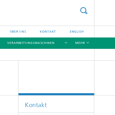
ÜBER UNS
KONTAKT
ENGLISH
VERARBEITUNGSMASCHINEN
MEHR
[X]
[X]
[X]
[X]
Kontakt