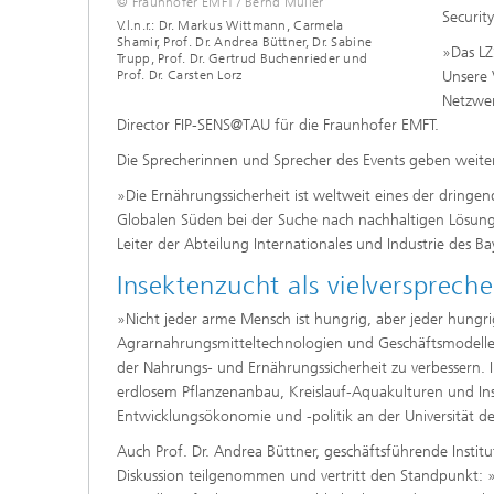
© Fraunhofer EMFT / Bernd Müller
Securit
V.l.n.r.: Dr. Markus Wittmann, Carmela
Shamir, Prof. Dr. Andrea Büttner, Dr. Sabine
»Das LZ
Trupp, Prof. Dr. Gertrud Buchenrieder und
Unsere 
Prof. Dr. Carsten Lorz
Netzwer
Director FIP-SENS@TAU für die Fraunhofer EMFT.
Die Sprecherinnen und Sprecher des Events geben weitere
»Die Ernährungssicherheit ist weltweit eines der dringen
Globalen Süden bei der Suche nach nachhaltigen Lösun
Leiter der Abteilung Internationales und Industrie des B
Insektenzucht als vielversprech
»Nicht jeder arme Mensch ist hungrig, aber jeder hungri
Agrarnahrungsmitteltechnologien und Geschäftsmodelle 
der Nahrungs- und Ernährungssicherheit zu verbessern.
erdlosem Pflanzenanbau, Kreislauf-Aquakulturen und Inse
Entwicklungsökonomie und -politik an der Universität
Auch Prof. Dr. Andrea Büttner, geschäftsführende Institu
Diskussion teilgenommen und vertritt den Standpunkt: »