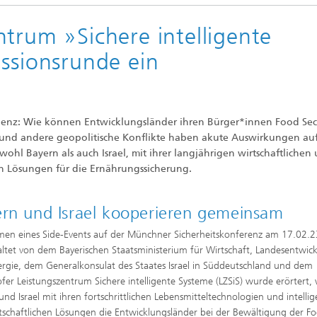
trum »Sichere intelligente
ussionsrunde ein
silienz: Wie können Entwicklungsländer ihren Bürger*innen Food Sec
e und andere geopolitische Konflikte haben akute Auswirkungen au
wohl Bayern als auch Israel, mit ihrer langjährigen wirtschaftlichen
en Lösungen für die Ernährungssicherung.
rn und Israel kooperieren gemeinsam
en eines Side-Events auf der Münchner Sicherheitskonferenz am 17.02.2
altet von dem Bayerischen Staatsministerium für Wirtschaft, Landesentwic
rgie, dem Generalkonsulat des Staates Israel in Süddeutschland und dem
fer Leistungszentrum Sichere intelligente Systeme (LZSiS) wurde erörtert, 
und Israel mit ihren fortschrittlichen Lebensmitteltechnologien und intelli
tschaftlichen Lösungen die Entwicklungsländer bei der Bewältigung der F