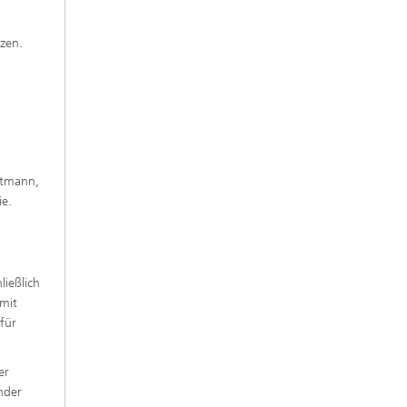
tzen.
g
ttmann,
ie.
ießlich
 mit
für
er
nder