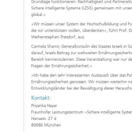
Grundlage funktionieren: Nachhaltigkeit und Partnerscha
Sichere intelligente Systeme (LZSiS) gemeinsam mit uns
global.«
»Wir müssen unser System der Hochschulbildung und For
die wir unterstützen wollen, überdenken«, führt Prof. Dr
Weihenstephan-Triesdorf, aus.
Carmela Shamir, Generalkonsulin des Staates Israels in S
darauf, Israels Beitrag zur weltweiten Ernährungssicherh
Bereich kennenzulernen. Diese Veranstaltung war nur de
Fragen der Ernährungssicherheit.«
»Ich habe den sehr interessanten Austausch über das Po
Ernährungssicherheit genossen. Wir müssen weiterhin n
Entwicklungsländer bei der Bewältigung dieser Herausfo
Kontakt:
Priyanka Nayar
Fraunhofer Leistungszentrum »Sichere intelligente Syst
Hansastr. 27 d
80686 München