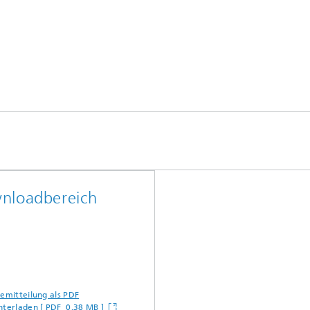
nloadbereich
semitteilung als PDF
nterladen [ PDF 0,38 MB ]