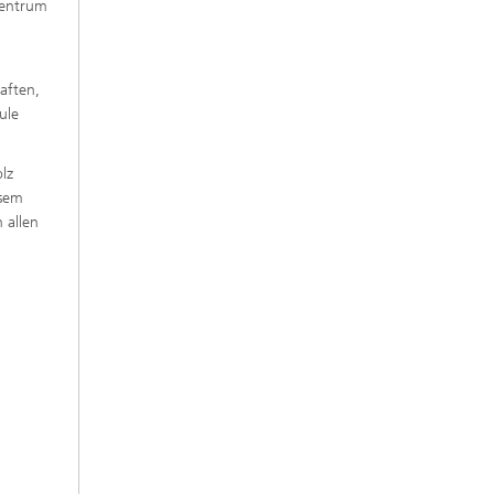
zentrum
,
aften,
ule
lz
esem
 allen