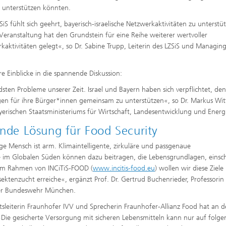
y unterstützen könnten.
SiS fühlt sich geehrt, bayerisch-israelische Netzwerkaktivitäten zu unterstü
Veranstaltung hat den Grundstein für eine Reihe weiterer wertvoller
kaktivitäten gelegt«, so Dr. Sabine Trupp, Leiterin des LZSiS und Managin
 Einblicke in die spannende Diskussion:
dsten Probleme unserer Zeit. Israel und Bayern haben sich verpflichtet, den
gen für ihre Bürger*innen gemeinsam zu unterstützen«, so Dr. Markus Wi
ayerischen Staatsministeriums für Wirtschaft, Landesentwicklung und Energ
ende Lösung für Food Security
ge Mensch ist arm. Klimaintelligente, zirkuläre und passgenaue
im Globalen Süden können dazu beitragen, die Lebensgrundlagen, einschl
 Im Rahmen von INCiTiS-FOOD (
www.incitis-food.eu
) wollen wir diese Ziele
ktenzucht erreiche«, ergänzt Prof. Dr. Gertrud Buchenrieder, Professorin 
 der Bundeswehr München.
tsleiterin Fraunhofer IVV und Sprecherin Fraunhofer-Allianz Food hat an d
Die gesicherte Versorgung mit sicheren Lebensmitteln kann nur auf folge