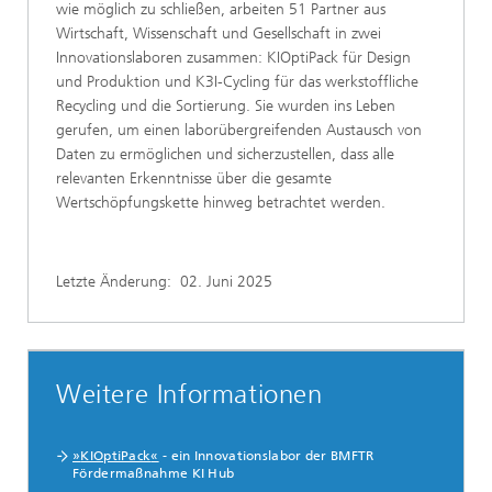
wie möglich zu schließen, arbeiten 51 Partner aus
Wirtschaft, Wissenschaft und Gesellschaft in zwei
Innovationslaboren zusammen: KIOptiPack für Design
und Produktion und K3I-Cycling für das werkstoffliche
Recycling und die Sortierung. Sie wurden ins Leben
gerufen, um einen laborübergreifenden Austausch von
Daten zu ermöglichen und sicherzustellen, dass alle
relevanten Erkenntnisse über die gesamte
Wertschöpfungskette hinweg betrachtet werden.
Letzte Änderung:
02. Juni 2025
Weitere Informationen
»
KIOptiPack
«
- ein Innovationslabor der BMFTR
Fördermaßnahme KI Hub