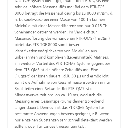
Das TOF-System
bietet gegenüber dem PTR-QMS eine
sehr viel höhere Massenauflösung: Bei dem PTR-TOF
8000 beträgt die Massenauflösung bis zu 8000 m/∆m, d.
h. beispielsweise bei einer Masse von 100 Th können
Moleküle mit einer Massendifferenz von nur 0.013 Th
voneinander getrennt werden. Im Vergleich zur
Massenauflösung des vorhandenen PTR-QMS (1 m/∆m)
bietet das PTR-TOF 8000 somit bessere
Identifikationsmöglichkeiten von Molekülen aus
unbekannten und komplexen (Lebensmittel-) Matrizes.
Ein weiterer Vorteil des PTR-TOFMS-Systems gegenüber
dem PTR-QMS ist die höhere Zeitauflösung: Eine
‚Flugzeit‘ der Ionen dauert i.d.R. 30 µs und ermöglicht
somit die Aufnahme von Gesamtmassenspektren in nur
Bruchteilen einer Sekunde. Bei PTR-QMS ist die
Mindestverweilzeit pro Ion ca. 10 ms, wodurch die
Messung eines Gesamtspektrums dementsprechend
länger dauert. Dennoch ist das PTR-QMS-System für
bestimmte Anwendungen bestens geeignet, z.B. wenn
nur einzelnen Substanzen sehr schnell detektiert werden
sollten, oder für Langzeitmessungen (z.B.