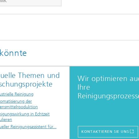
MWK
 könnte
uelle Themen und
Wir optimieren au
schungsprojekte
Ihre
Reinigungsprozess
ustrielle Reinigung
omatisierung der
ensmittelrpoduktion
nigungswirkung in Echtzeit
ulieren
tueller Reinigungsassistent für...
KONTAKTIEREN SIE UNS