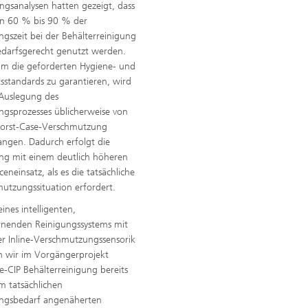
ngsanalysen hatten gezeigt, dass
en 60 % bis 90 % der
ngszeit bei der Behälterreinigung
edarfsgerecht genutzt werden.
m die geforderten Hygiene- und
tsstandards zu garantieren, wird
 Auslegung des
ngsprozesses üblicherweise von
Worst-Case-Verschmutzung
ngen. Dadurch erfolgt die
ng mit einem deutlich höheren
eneinsatz, als es die tatsächliche
utzungssituation erfordert.
eines intelligenten,
ernenden Reinigungssystems mit
er Inline-Verschmutzungssensorik
 wir im Vorgängerprojekt
e-CIP Behälterreinigung bereits
m tatsächlichen
ungsbedarf angenäherten