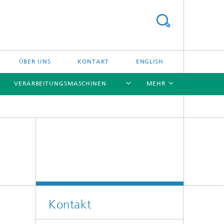
ÜBER UNS
KONTAKT
ENGLISH
VERARBEITUNGSMASCHINEN
MEHR
[X]
[X]
[X]
[X]
Kontakt