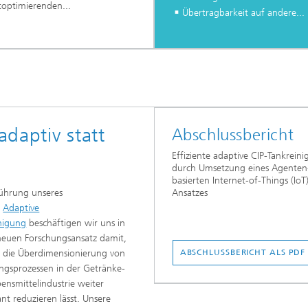
toptimierenden...
Übertragbarkeit auf andere...
daptiv statt
Abschlussbericht
Effiziente adaptive CIP-Tankrein
durch Umsetzung eines Agenten
basierten Internet-of-Things (IoT
führung unseres
Ansatzes
s
Adaptive
nigung
beschäftigen wir uns in
euen Forschungsansatz damit,
h die Überdimensionierung von
ABSCHLUSSBERICHT ALS PDF
ngsprozessen in der Getränke-
ensmittelindustrie weiter
ant reduzieren lässt. Unsere