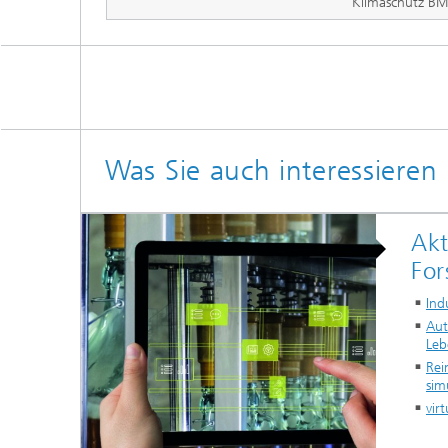
Klimaschutz B
Was Sie auch interessieren
Akt
For
Ind
Aut
Leb
Rei
sim
vir