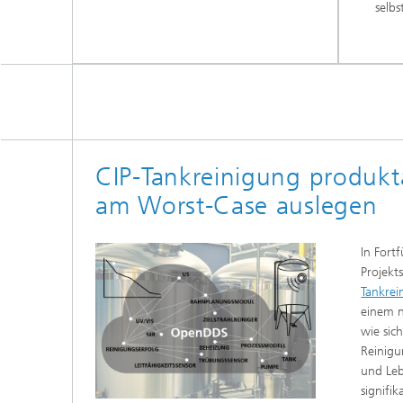
selbs
CIP-Tankreinigung produkta
am Worst-Case auslegen
In Fort
Projekt
Tankrei
einem n
wie sic
Reinigu
und Leb
signifik