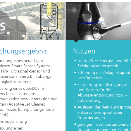
schungsergebnis
Nutzen
icklung eines neuartigen
bis zu 75 % Energie- und 50
lexen Smart-Sensor-Systems
Reinigungszeitersparnis
 NIR-, Ultraschall-Sensor und
Erhöhung der Anlagenkapazit
sssensorik, wie z.B. Trübungs-,
-verfügbarkeit
ähigkeitssensoren)
Einsparung von Reinigungsmit
sierung eines openDDS IoT-
und Kosten für die
ms für die vernetzte
Abwasserentsorgung bzw. -
unikation bzw. Interaktion der
aufbereitung
en (Adaptive Jet Cleaner,
Auslegen der Reinigungsproze
e, Heizer, Bahnplanungsmodul
entsprechend spezifischer
Tank)
Anforderungen
essmodellierung
geringer Investitionsaufwand 
icklung eines
Nutzung vorhandener Schnitts