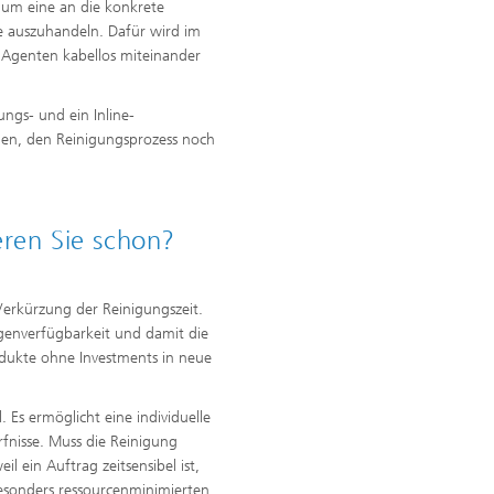
 um eine an die konkrete
e auszuhandeln. Dafür wird im
e Agenten kabellos miteinander
ngs- und ein Inline-
en, den Reinigungsprozess noch
eren Sie schon?
Verkürzung der Reinigungszeit.
genverfügbarkeit und damit die
rodukte ohne Investments in neue
. Es ermöglicht eine individuelle
nisse. Muss die Reinigung
l ein Auftrag zeitsensibel ist,
esonders ressourcenminimierten