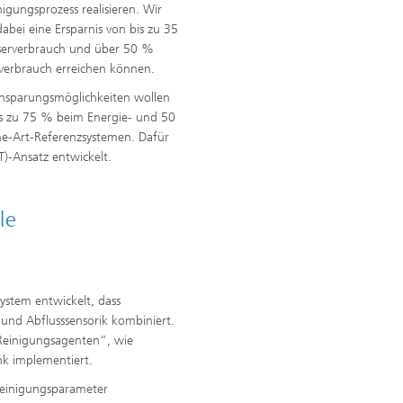
nigungsprozess realisieren. Wir
abei eine Ersparnis von bis zu 35
erverbrauch und über 50 %
verbrauch erreichen können.
insparungsmöglichkeiten wollen
bis zu 75 % beim Energie- und 50
he-Art-Referenzsystemen. Dafür
T)-Ansatz entwickelt.
le
ystem entwickelt, dass
 und Abflusssensorik kombiniert.
„Reinigungsagenten“, wie
nk implementiert.
Reinigungsparameter