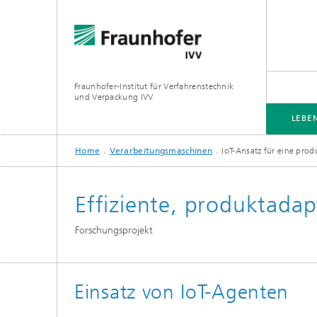
Fraunhofer-Institut für Verfahrenstechnik
und Verpackung IVV
LEBE
Home
Verarbeitungsmaschinen
IoT-Ansatz für eine pro
LEBENSMITTEL
VERPACKUNG
PRODUKTWIRKUNG
VERARBEITUNGSMASCHINEN
Effiziente, produktadap
Forschungsprojekt
Einsatz von IoT-Agenten