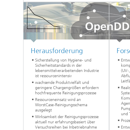
Herausforderung
For
Sicherstellung von Hygiene- und
Entw
Sicherheitsstandards in der
komp
lebensmittelverarbeitenden Industrie
(UV-,
ist ressourcenintensiv
Abflu
Leitf
wachsende Produktvielfalt und
geringere Chargengrößen erfordern
Reali
hochfrequente Reinigungsprozesse
Syste
Komm
Ressourceneinsatz wird an
Agent
WorstCase-Reinigungsschema
Pump
ausgelegt
und 
Wirksamkeit der Reinigungsprozesse
Proz
aktuell nur erfahrungsbasiert über
Versuchsreihen bei Inbetriebnahme
Entw