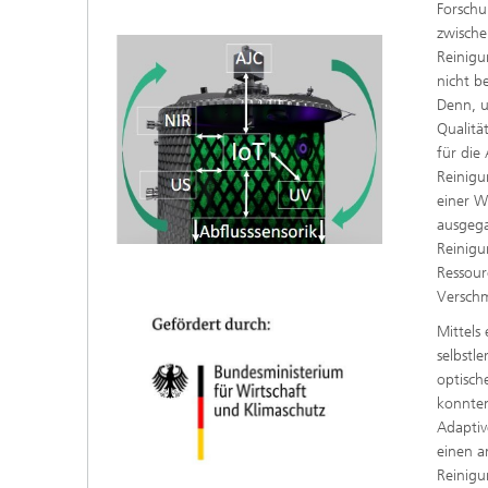
Forschu
zwisch
Reinigu
nicht b
Denn, u
Qualitä
für die
Reinigu
einer 
ausgega
Reinigu
Ressourc
Verschm
Mittels 
selbstl
optisch
konnten
Adaptiv
einen a
Reinig