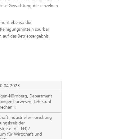
zielle Gewichtung der einzelnen
rhöht ebenso die
n Reinigungsmitteln spürbar
 auf das Betriebsergebnis,
30.04.2023
langen-Nürnberg, Department
oingenieurwesen, Lehrstuhl
mechanik
haft industrieller Forschung
hungskreis der
ie e. V. - FEI) /
ium für Wirtschaft und