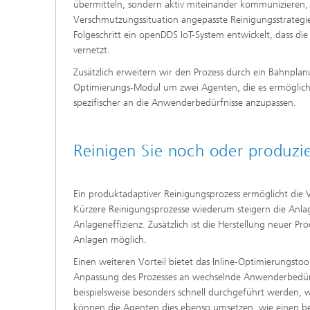
übermitteln, sondern aktiv miteinander kommunizieren,
Verschmutzungssituation angepasste Reinigungsstrategi
Folgeschritt ein openDDS IoT-System entwickelt, dass di
vernetzt.
Zusätzlich erweitern wir den Prozess durch ein Bahnplanu
Optimierungs-Modul um zwei Agenten, die es ermöglich
spezifischer an die Anwenderbedürfnisse anzupassen.
Reinigen Sie noch oder produzi
Ein produktadaptiver Reinigungsprozess ermöglicht die 
Kürzere Reinigungsprozesse wiederum steigern die Anla
Anlageneffizienz. Zusätzlich ist die Herstellung neuer P
Anlagen möglich.
Einen weiteren Vorteil bietet das Inline-Optimierungstool
Anpassung des Prozesses an wechselnde Anwenderbedürf
beispielsweise besonders schnell durchgeführt werden, wei
können die Agenten dies ebenso umsetzen, wie einen b