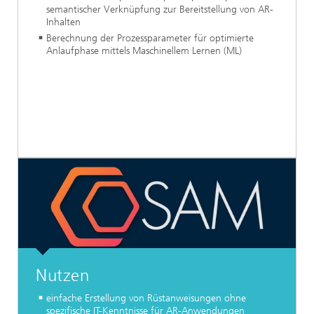
semantischer Verknüpfung zur Bereitstellung von AR-
Inhalten
Berechnung der Prozessparameter für optimierte
Anlaufphase mittels Maschinellem Lernen (ML)
Nutzen
einfache Erstellung von Rüstanweisungen ohne
spezifische IT-Kenntnisse für AR-Anwendungen