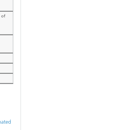
 of
mated