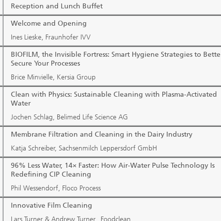
Reception and Lunch Buffet
Welcome and Opening
Ines Lieske, Fraunhofer IVV
BIOFILM, the Invisible Fortress: Smart Hygiene Strategies to Bette
Secure Your Processes
Brice Minvielle, Kersia Group
Clean with Physics: Sustainable Cleaning with Plasma-Activated
Water
Jochen Schlag, Belimed Life Science AG
Membrane Filtration and Cleaning in the Dairy Industry
Katja Schreiber, Sachsenmilch Leppersdorf GmbH
96% Less Water, 14× Faster: How Air-Water Pulse Technology Is
Redefining CIP Cleaning
Phil Wessendorf, Floco Process
Innovative Film Cleaning
Lars Turner & Andrew Turner, Foodclean