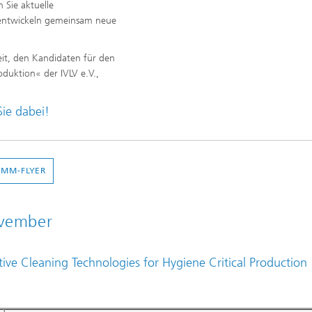
 Sie aktuelle
 entwickeln gemeinsam neue
keit, den Kandidaten für den
uktion« der IVLV e.V.,
Sie dabei!
MM-FLYER
vember
ive Cleaning Technologies for Hygiene Critical Production