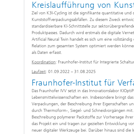
Kreislaufführung von Kuns
Ziel von K3I-Cycling ist die signifikante quantitative u
Kunststoffverpackungsabfällen. Zu diesem Zweck entwickel
standardisierbare KI-Schnittstelle zur sektorübergreife
Produktpasses. Dadurch wird erstmals die digitale Vern
Artificial Neural Twin handelt es sich um eine vollstän
Relation zum gesamten System optimiert werden können. 
als Daten erfasst.
Koordination
: Fraunhofer-Institut für Integrierte Schaltu
Laufzeit
: 01.09.2022 – 31.08.2025
Fraunhofer-Institut für Ve
Das Fraunhofer IVV setzt in das Innovationslabor KIOp
Lebensmittelwissenschaften ein. Insbesondere bringt das 
Verpackungen, der Beschreibung ihrer Eigenschaften un
durch Thermoform-, Siegel- und Schneidvorgängen mit. D
Beschreibung polymerer Packstoffe zur Vorhersage ihrer 
das Projekt ein und tragen zur gezielten Entwicklung vo
neuer digitaler Werkzeuge bei. Darüber hinaus sind die 