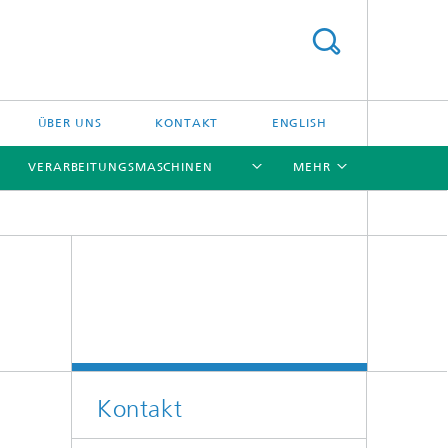
ÜBER UNS
KONTAKT
ENGLISH
VERARBEITUNGSMASCHINEN
MEHR
[X]
[X]
[X]
[X]
Kontakt