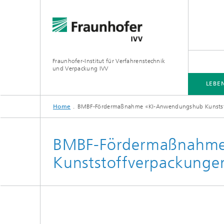
Fraunhofer-Institut für Verfahrenstechnik
und Verpackung IVV
LEBE
Home
BMBF-Fördermaßnahme «KI-Anwendungshub Kunstst
LEBENSMITTEL
VERPACKUNG
PRODUKTWIRKUNG
VERARBEITUNGSMASCHINEN
BMBF-Fördermaßnahme
Kunststoffverpackunge