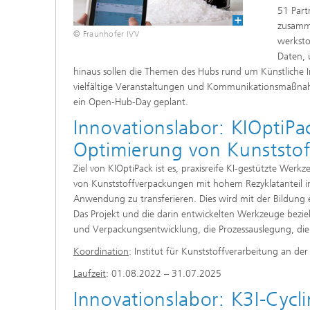
51 Part
zusamme
© Fraunhofer IVV
werksto
Daten, 
hinaus sollen die Themen des Hubs rund um Künstliche Int
vielfältige Veranstaltungen und Kommunikationsmaßnah
ein Open-Hub-Day geplant.
Innovationslabor: KIOptiPac
Optimierung von Kunststof
Ziel von KIOptiPack ist es, praxisreife KI-gestützte Wer
von Kunststoffverpackungen mit hohem Rezyklatanteil i
Anwendung zu transferieren. Dies wird mit der Bildung 
Das Projekt und die darin entwickelten Werkzeuge bezi
und Verpackungsentwicklung, die Prozessauslegung, die
Koordination
: Institut für Kunststoffverarbeitung an d
Laufzeit
: 01.08.2022 – 31.07.2025
Innovationslabor: K3I-Cycl