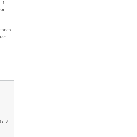
auf
von
henden
 der
 e.V.