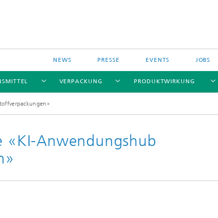
NEWS
PRESSE
EVENTS
JOBS
NSMITTEL
VERPACKUNG
PRODUKTWIRKUNG
offverpackungen»
 «KI-Anwendungshub
n»