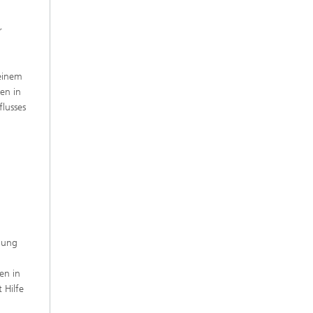
r
 einem
en in
lusses
lung
en in
 Hilfe