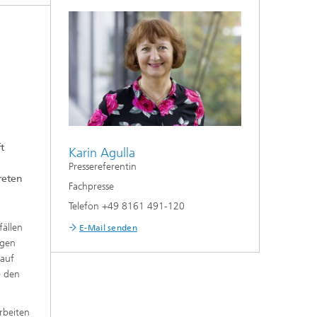
t
Karin Agulla
Pressereferentin
reten
Fachpresse
Telefon +49 8161 491-120
ällen
E-Mail senden
ngen
lauf
) den
rbeiten