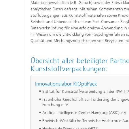
Materialeigenschaften (z.B. Geruch) sowie der Entwickl
analytischen Daten gefragt. Mit seinen Kompetenzen zur
Stoffübergängen aus Kunststoffmaterialien sowie Kno
Reinheit und Unbedenklichkeit von Post-Consumer-Rezykl
Datenverknüpfung für eine erfolgreiche Anwendung in v
ihr Wissen um die Entwicklung von Recyclingverfahren 
Qualität und Mischungsmöglichkeiten von Rezyklaten mit
Übersicht aller beteiligter Par
Kunststoffverpackungen:
Innovationslabor KIOptiPack
Institut für Kunststoffverarbeitung an der RWTH
Fraunhofer-Gesellschaft zur Förderung der ange
Forschung e. V.
Artificial Intelligence Center Hamburg (ARIC) e.V.
Rheinisch-Westfälische Technische Hochschule Aa
Hochschule Schmalkalden (HSM)