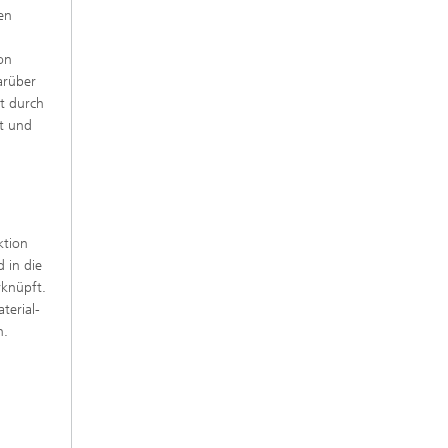
ren
von
arüber
it durch
t und
ktion
 in die
rknüpft.
terial-
n.