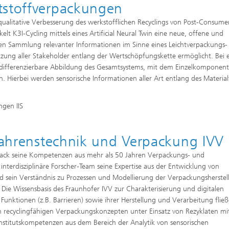
tstoffverpackungen
nd qualitative Verbesserung des werkstofflichen Recyclings von Post-Consume
t K3I-Cycling mittels eines Artificial Neural Twin eine neue, offene und
nden Sammlung relevanter Informationen im Sinne eines Leichtverpackungs-
etzung aller Stakeholder entlang der Wertschöpfungskette ermöglicht. Bei
dig differenzierbare Abbildung des Gesamtsystems, mit dem Einzelkomponent
Hierbei werden sensorische Informationen aller Art entlang des Materialf
ngen IIS
rfahrenstechnik und Verpackung IVV
tiPack seine Kompetenzen aus mehr als 50 Jahren Verpackungs- und
interdisziplinäre Forscher-Team seine Expertise aus der Entwicklung von
d sein Verständnis zu Prozessen und Modellierung der Verpackungsherstel
ie Wissensbasis des Fraunhofer IVV zur Charakterisierung und digitalen
Funktionen (z.B. Barrieren) sowie ihrer Herstellung und Verarbeitung fließ
n recyclingfähigen Verpackungskonzepten unter Einsatz von Rezyklaten mit
Institutskompetenzen aus dem Bereich der Analytik von sensorischen