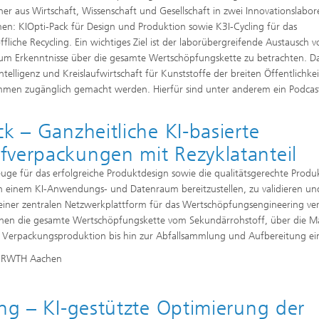
ner aus Wirtschaft, Wissenschaft und Gesellschaft in zwei Innovationslabo
n: KIOpti-Pack für Design und Produktion sowie K3I-Cycling für das
ffliche Recycling. Ein wichtiges Ziel ist der laborübergreifende Austausch 
um Erkenntnisse über die gesamte Wertschöpfungskette zu betrachten. D
elligenz und Kreislaufwirtschaft für Kunststoffe der breiten Öffentlichke
men zugänglich gemacht werden. Hierfür sind unter anderem ein Podcas
k – Ganzheitliche KI-basierte
fverpackungen mit Rezyklatanteil
kzeuge für das erfolgreiche Produktdesign sowie die qualitätsgerechte Produ
n einem KI-Anwendungs- und Datenraum bereitzustellen, zu validieren und
einer zentralen Netzwerkplattform für das Wertschöpfungsengineering ve
ehen die gesamte Wertschöpfungskette vom Sekundärrohstoff, über die Ma
 Verpackungsproduktion bis hin zur Abfallsammlung und Aufbereitung ei
er RWTH Aachen
ing – KI-gestützte Optimierung der