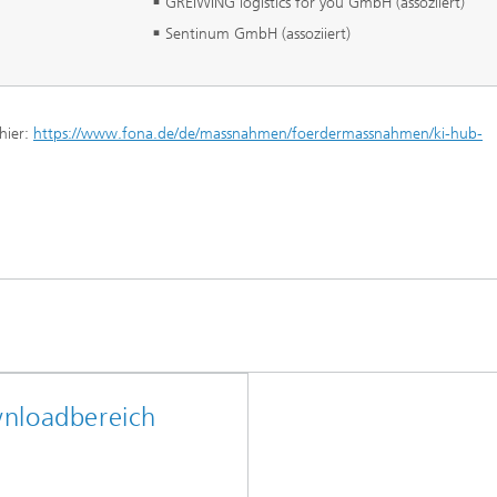
GREIWING logistics for you GmbH (assoziiert)
Sentinum GmbH (assoziiert)
hier:
https://www.fona.de/de/massnahmen/foerdermassnahmen/ki-hub-
nloadbereich