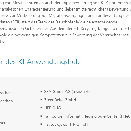
ung von Messtechniken als auch der Implementierung von KI-Algorithmen 
 analytischen Charakterisierung und (lebensmittelrechtlichen) Bewertung 
w-how zur Modellierung von Migrationsvorgängen und zur Bewertung der
aten (PCR) stellt das Team des Fraunhofer IVV eine entscheidende
erschiedenen Gebieten her. Aus dem Bereich Recycling bringen die Forsc
sowie die notwendigen Kompetenzen zur Bewertung der Verarbeitbarkeit,
 ein.
tner des KI-Anwendungshub
GEA Group AG (assoziiert)
 Aachen
GreenDelta GmbH
wandten
HiPP OHG
Hamburger Informatik Technologie-Center (HITeC)
chen
Institut cyclos-HTP GmbH