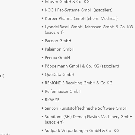
Infosim GmbH & Co. KG
KOCH Pac-Systeme GmbH (assoziiert)
Körber Pharma GmbH (ehem. Mediseal)
LyondellBasell GmbH, Menshen GmbH & Co. KG
(assoziiert)
Pacoon GmbH
Palaimon GmbH
Peerox GmbH
Pöppelmann GmbH & Co. KG (assoziiert)
QuoData GmbH
rt)
REMONDIS Recylcing GmbH & Co KG
Reifenhäuser GmbH
RKW SE
Simcon kunststofftechnische Software GmbH
Sumitomi (SHI) Demag Plastics Machinery GmbH
(assoziiert)
Südpack Verpackungen GmbH & Co. KG
iert)