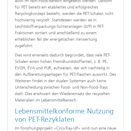
auch im Non-Food-Bereich eingesetzt werden. Obwohl
für PET bereits ein etabliertes und erfolgreiches
Recyclingkonzept besteht, werden die PET-Schalen nicht
hochwertig recycelt. Stattdessen werden sie in
Leichtstoffverpackungs-Sortieranlagen (LVP) in PET-
Fraktionen sortiert und anschließend zu einem
erheblichen Teil der energetischen Verwertung
zugeführt.
Dies wird einerseits dadurch begründet, dass viele PET-
Schalen einen hohen Fremdkunststoffanteil, z. B. PE,
EVOH, EVA und PUR, aufweisen, der sich nachteilig in
den Aufbereitungsanlagen für PET-Flaschen auswirkt. Des
Weiteren findet in den dualen Systemen auch keine
Unterscheidung zwischen Food- und Non-Food-Trays
statt. Dies erschwert den Wiedereinsatz der recycelten
Materialien im Lebensmittelbereich.
Lebensmittelkonforme Nutzung
von PET-Rezyklaten
Im Forschungsprojekt »CircuTray-UP« wird nun eine neue