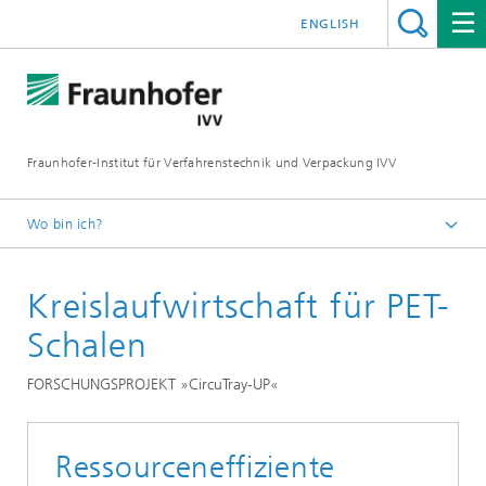
ENGLISH
Fraunhofer-Institut für Verfahrenstechnik und Verpackung IVV
Wo bin ich?
Home
Kreislaufwirtschaft für PET-
Recycling und Umwelt
Recycling Verpackungen
Schalen
FORSCHUNGSPROJEKT »CircuTray-UP«
Ressourceneffiziente