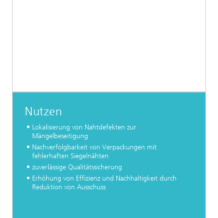
Nutzen
Lokalisierung von Nahtdefekten zur
Mängelbeseitigung
Nachverfolgbarkeit von Verpackungen mit
fehlerhaften Siegelnähten
zuverlässige Qualitätssicherung
Erhöhung von Effizienz und Nachhaltigkeit durch
Reduktion von Ausschuss