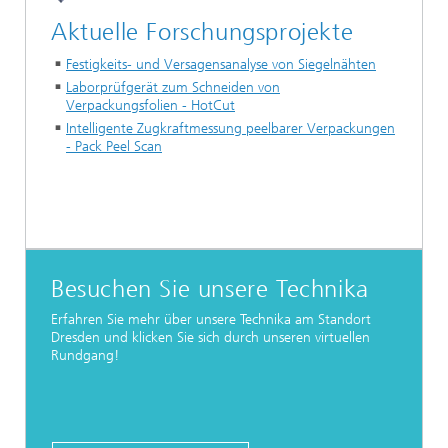
Aktuelle Forschungsprojekte
Festigkeits- und Versagensanalyse von Siegelnähten
Laborprüfgerät zum Schneiden von
Verpackungsfolien - HotCut
Intelligente Zugkraftmessung peelbarer Verpackungen
- Pack Peel Scan
Besuchen Sie unsere Technika
Erfahren Sie mehr über unsere Technika am Standort
Dresden und klicken Sie sich durch unseren virtuellen
Rundgang!