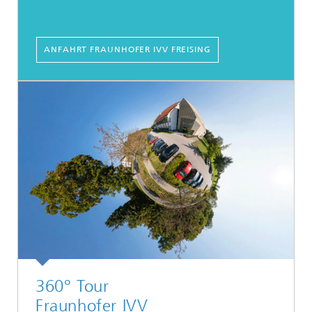
ANFAHRT FRAUNHOFER IVV FREISING
360° Tour
Fraunhofer IVV