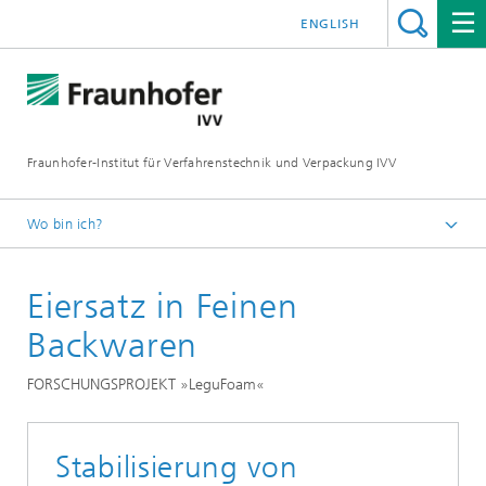
ENGLISH
Fraunhofer-Institut für Verfahrenstechnik und Verpackung IVV
Wo bin ich?
Home
Eiersatz in Feinen
Lebensmittel
Feine Backwaren - Reformulierung - Entwicklung
Backwaren
FORSCHUNGSPROJEKT »LeguFoam«
Stabilisierung von