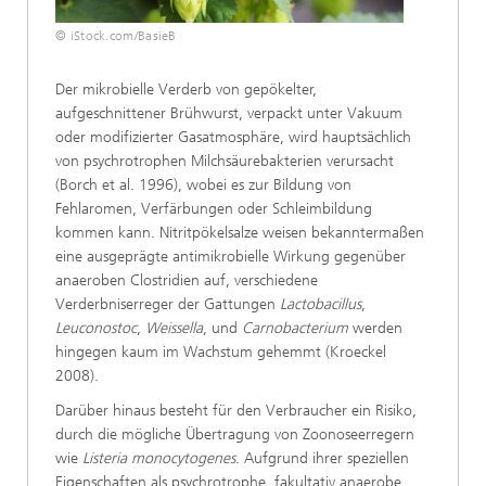
© iStock.com/BasieB
Der mikrobielle Verderb von gepökelter,
aufgeschnittener Brühwurst, verpackt unter Vakuum
oder modifizierter Gasatmosphäre, wird hauptsächlich
von psychrotrophen Milchsäurebakterien verursacht
(Borch et al. 1996), wobei es zur Bildung von
Fehlaromen, Verfärbungen oder Schleimbildung
kommen kann. Nitritpökelsalze weisen bekanntermaßen
eine ausgeprägte antimikrobielle Wirkung gegenüber
anaeroben Clostridien auf, verschiedene
Verderbniserreger der Gattungen
Lactobacillus
,
Leuconostoc
,
Weissella
, und
Carnobacterium
werden
hingegen kaum im Wachstum gehemmt (Kroeckel
2008).
Darüber hinaus besteht für den Verbraucher ein Risiko,
durch die mögliche Übertragung von Zoonoseerregern
wie
Listeria monocytogenes
. Aufgrund ihrer speziellen
Eigenschaften als psychrotrophe, fakultativ anaerobe