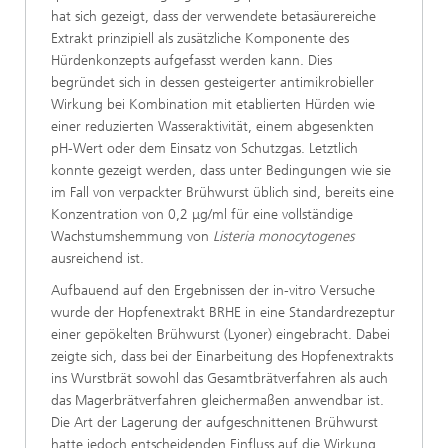
hat sich gezeigt, dass der verwendete betasäurereiche
Extrakt prinzipiell als zusätzliche Komponente des
Hürdenkonzepts aufgefasst werden kann. Dies
begründet sich in dessen gesteigerter antimikrobieller
Wirkung bei Kombination mit etablierten Hürden wie
einer reduzierten Wasseraktivität, einem abgesenkten
pH-Wert oder dem Einsatz von Schutzgas. Letztlich
konnte gezeigt werden, dass unter Bedingungen wie sie
im Fall von verpackter Brühwurst üblich sind, bereits eine
Konzentration von 0,2 μg/ml für eine vollständige
Wachstumshemmung von
Listeria monocytogenes
ausreichend ist.
Aufbauend auf den Ergebnissen der in-vitro Versuche
wurde der Hopfenextrakt BRHE in eine Standardrezeptur
einer gepökelten Brühwurst (Lyoner) eingebracht. Dabei
zeigte sich, dass bei der Einarbeitung des Hopfenextrakts
ins Wurstbrät sowohl das Gesamtbrätverfahren als auch
das Magerbrätverfahren gleichermaßen anwendbar ist.
Die Art der Lagerung der aufgeschnittenen Brühwurst
hatte jedoch entscheidenden Einfluss auf die Wirkung