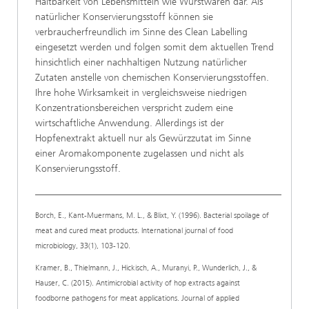
Haltbarkeit von Lebensmitteln wie Wurstwaren dar. Als
natürlicher Konservierungsstoff können sie
verbraucherfreundlich im Sinne des Clean Labelling
eingesetzt werden und folgen somit dem aktuellen Trend
hinsichtlich einer nachhaltigen Nutzung natürlicher
Zutaten anstelle von chemischen Konservierungsstoffen.
Ihre hohe Wirksamkeit in vergleichsweise niedrigen
Konzentrationsbereichen verspricht zudem eine
wirtschaftliche Anwendung. Allerdings ist der
Hopfenextrakt aktuell nur als Gewürzzutat im Sinne
einer Aromakomponente zugelassen und nicht als
Konservierungsstoff.
___________________________________________________
Borch, E., Kant-Muermans, M. L., & Blixt, Y. (1996). Bacterial spoilage of
meat and cured meat products. International journal of food
microbiology, 33(1), 103-120.
Kramer, B., Thielmann, J., Hickisch, A., Muranyi, P., Wunderlich, J., &
Hauser, C. (2015). Antimicrobial activity of hop extracts against
foodborne pathogens for meat applications. Journal of applied