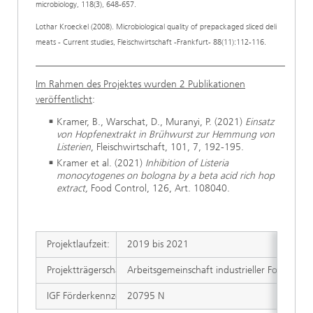
microbiology, 118(3), 648-657.
Lothar Kroeckel (2008). Microbiological quality of prepackaged sliced deli
meats - Current studies, Fleischwirtschaft -Frankfurt- 88(11):112-116.
___________________________________________________
Im Rahmen des Projektes wurden 2 Publikationen
veröffentlicht
:
Kramer, B., Warschat, D., Muranyi, P. (2021)
Einsatz
von Hopfenextrakt in Brühwurst zur Hemmung von
Listerien
, Fleischwirtschaft, 101, 7, 192-195.
Kramer et al. (2021)
Inhibition of Listeria
monocytogenes on bologna by a beta acid rich hop
extract,
Food Control, 126, Art. 108040.
Projektlaufzeit:
2019 bis 2021
Projektträgerschaft/Finanzierung:
Arbeitsgemeinschaft industrieller Forschung
IGF Förderkennzeichen:
20795 N