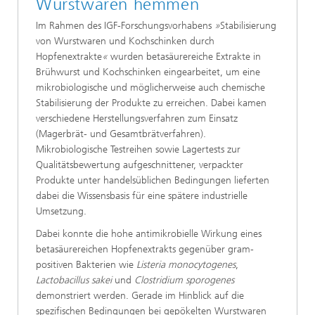
Wurstwaren hemmen
Im Rahmen des IGF-Forschungsvorhabens
»
Stabilisierung
von Wurstwaren und Kochschinken durch
Hopfenextrakte
«
wurden betasäurereiche Extrakte in
Brühwurst und Kochschinken eingearbeitet, um eine
mikrobiologische und möglicherweise auch chemische
Stabilisierung der Produkte zu erreichen. Dabei kamen
verschiedene Herstellungsverfahren zum Einsatz
(Magerbrät- und Gesamtbrätverfahren).
Mikrobiologische Testreihen sowie Lagertests zur
Qualitätsbewertung aufgeschnittener, verpackter
Produkte unter handelsüblichen Bedingungen lieferten
dabei die Wissensbasis für eine spätere industrielle
Umsetzung.
Dabei konnte die hohe antimikrobielle Wirkung eines
betasäurereichen Hopfenextrakts gegenüber gram-
positiven Bakterien wie
Listeria monocytogenes
,
Lactobacillus sakei
und
Clostridium sporogenes
demonstriert werden. Gerade im Hinblick auf die
spezifischen Bedingungen bei gepökelten Wurstwaren