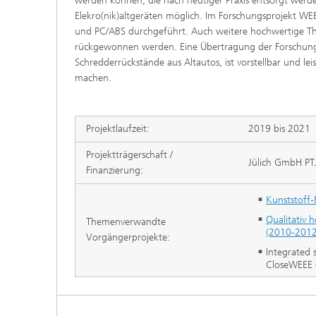
werden können, die nach heutiger Praxis entsorgt werd
Elekro(nik)altgeräten möglich. Im Forschungsprojekt WE
und PC/ABS durchgeführt. Auch weitere hochwertige Th
rückgewonnen werden. Eine Übertragung der Forschungser
Schredderrückstände aus Altautos, ist vorstellbar und le
machen.
Projektlaufzeit:
2019 bis 2021
Projektträgerschaft /
Jülich GmbH PT
Finanzierung:
Kunststoff-
Qualitativ 
Themenverwandte
(2010-2012
Vorgängerprojekte:
Integrated 
CloseWEEE 