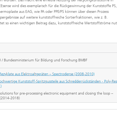
en würden. Das macht eine erneute Nutzung der Recyclingkunststoffe in
EEsense wird dies exemplarisch für die Rückgewinnung der Kunststoffe PS
ermoplaste aus EAG, wie PA oder PPE/PS können über diesen Prozess
gebnisse auf weitere kunststoffreiche Sortierfraktionen, wie z. B.
istet so einen wichtigen Beitrag dazu, kunststoffreiche Wertstoffströme nu
J / Bundesministerium für Bildung und Forschung BMBF
Rezyklate aus Elektroaltgeräten – Spectrodense (2008-2010)
hochwertige Kunststoff-Spritzgussteile aus Schredderrückständen - Poly-Re
)
solutions for pre-processing electronic equipment and closing the loop –
(2014-2018)