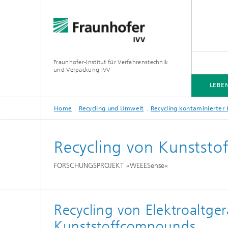
Fraunhofer-Institut für Verfahrenstechnik
und Verpackung IVV
LEBE
Home
Recycling und Umwelt
Recycling kontaminierter 
LEBENSMITTEL
VERPACKUNG
PRODUKTWIRKUNG
VERARBEITUNGSMASCHINEN
Recycling von Kunststo
FORSCHUNGSPROJEKT »WEEESense«
Recycling von Elektroaltge
Kunststoffcompounds