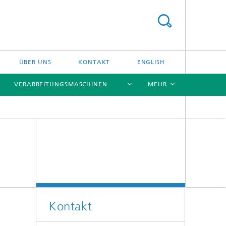
ÜBER UNS
KONTAKT
ENGLISH
VERARBEITUNGSMASCHINEN
MEHR
[X]
[X]
[X]
[X]
Kontakt