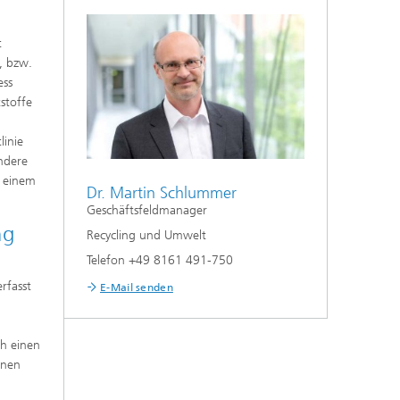
t
, bzw.
ess
stoffe
linie
ondere
e einem
Dr. Martin Schlummer
Geschäftsfeldmanager
ng
Recycling und Umwelt
Telefon +49 8161 491-750
rfasst
E-Mail senden
n
ch einen
inen