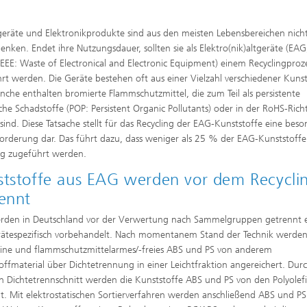
geräte und Elektronikprodukte sind aus den meisten Lebensbereichen nich
nken. Endet ihre Nutzungsdauer, sollten sie als Elektro(nik)altgeräte (EAG
EEE: Waste of Electronical and Electronic Equipment) einem Recyclingproz
rt werden. Die Geräte bestehen oft aus einer Vielzahl verschiedener Kunst
che enthalten bromierte Flammschutzmittel, die zum Teil als persistente
che Schadstoffe (POP: Persistent Organic Pollutants) oder in der RoHS-Richt
t sind. Diese Tatsache stellt für das Recycling der EAG-Kunststoffe eine bes
orderung dar. Das führt dazu, dass weniger als 25 % der EAG-Kunststoff
ng zugeführt werden.
tstoffe aus EAG werden vor dem Recycli
ennt
den in Deutschland vor der Verwertung nach Sammelgruppen getrennt e
ätespezifisch vorbehandelt. Nach momentanem Stand der Technik werde
fine und flammschutzmittelarmes/-freies ABS und PS von anderem
offmaterial über Dichtetrennung in einer Leichtfraktion angereichert. Dur
n Dichtetrennschnitt werden die Kunststoffe ABS und PS von den Polyolef
t. Mit elektrostatischen Sortierverfahren werden anschließend ABS und PS