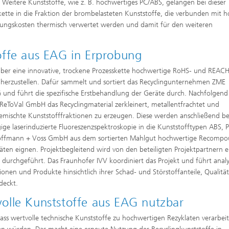
t. Weitere Kunststoffe, wie z. B. hochwertiges PC/ABS, gelangen bei dieser
kette in die Fraktion der brombelasteten Kunststoffe, die verbunden mit 
ungskosten thermisch verwertet werden und damit für den weiteren
offe aus EAG in Erprobung
 über eine innovative, trockene Prozesskette hochwertige RoHS- und REACH
erzustellen. Dafür sammelt und sortiert das Recyclingunternehmen ZME
 und führt die spezifische Erstbehandlung der Geräte durch. Nachfolgend
ReToVal GmbH das Recyclingmaterial zerkleinert, metallentfrachtet und
emischte Kunststofffraktionen zu erzeugen. Diese werden anschließend be
e laserinduzierte Fluoreszenzspektroskopie in die Kunststofftypen ABS, 
n Hoffmann + Voss GmbH aus dem sortierten Mahlgut hochwertige Recomp
äten eignen. Projektbegleitend wird von den beteiligten Projektpartnern e
e durchgeführt. Das Fraunhofer IVV koordiniert das Projekt und führt analy
nen und Produkte hinsichtlich ihrer Schad- und Störstoffanteile, Qualitä
deckt.
olle Kunststoffe aus EAG nutzbar
dass wertvolle technische Kunststoffe zu hochwertigen Rezyklaten verarbeit