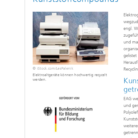
Elektro
wegzude
engl. W
zugefüh
und man
organis
geliste
Herausf
© iStock.com/LesPalenik
Recycli
Elektroaltgeräte können hochwertig recycelt
Kuns
werden.
getr
EAG wer
und ger
Polyole
Kunstst
weitere
getrenn