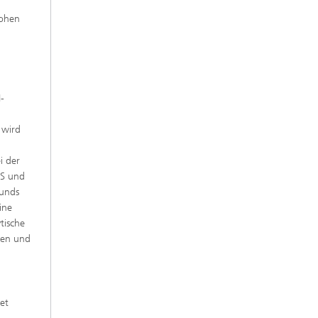
hohen
-
 wird
i der
PS und
ounds
ine
tische
ten und
et