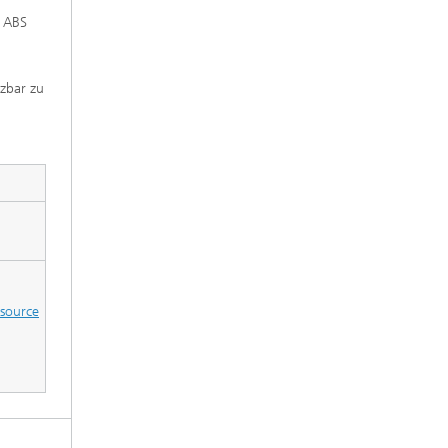
, ABS
tzbar zu
ssource